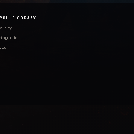
YCHLÉ ODKAZY
tuality
otogalerie
idea