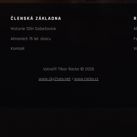
ČLENSKÁ ZÁKLADNA
R
Historie SDH Sobešovice
Ak
Almanách 75 let sboru
F
Kontakt
V
Vytvořil Tibor Racko © 2026
www.sky2sea.net
|
www.racko.cz